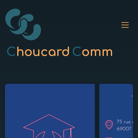
C
houcard
C
omm