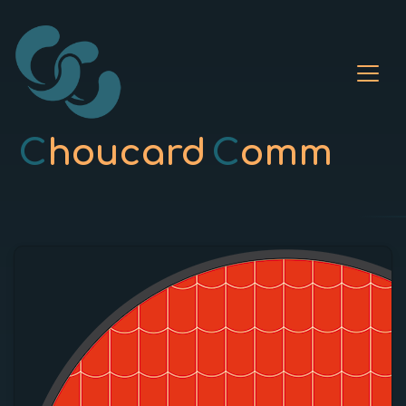
C
houcard
C
omm